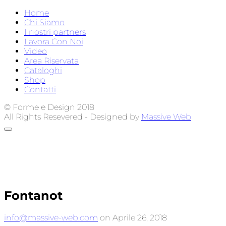
Home
Chi Siamo
I nostri partners
Lavora Con Noi
Video
Area Riservata
Cataloghi
Shop
Contatti
© Forme e Design 2018
All Rights Resevered - Designed by
Massive Web
Fontanot
info@massive-web.com
on Aprile 26, 2018