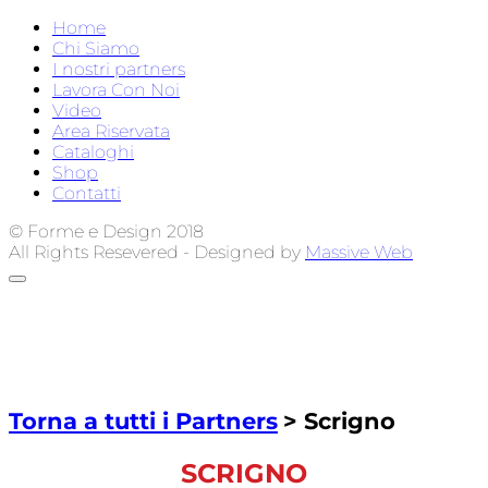
Home
Chi Siamo
I nostri partners
Lavora Con Noi
Video
Area Riservata
Cataloghi
Shop
Contatti
© Forme e Design 2018
All Rights Resevered - Designed by
Massive Web
Torna a tutti i Partners
> Scrigno
SCRIGNO